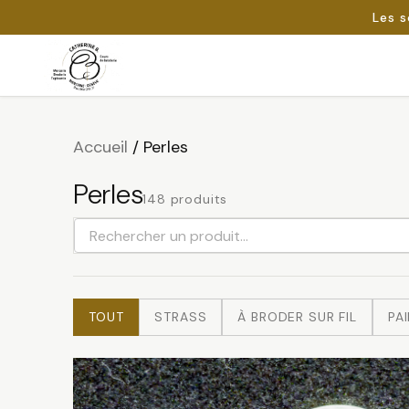
Les s
Passer
au
Rechercher :
contenu
Accueil
/
Perles
Perles
148 produits
Rechercher
un
produit
TOUT
STRASS
À BRODER SUR FIL
PAI