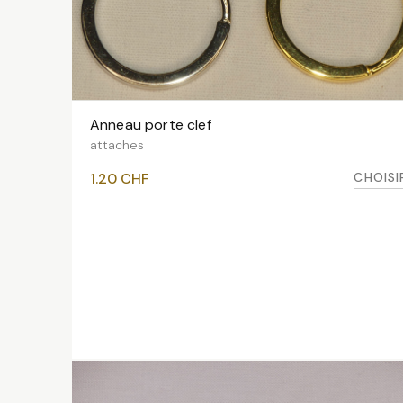
Anneau porte clef
VOIR LES VARIANTES
attaches
CHOISI
1.20
CHF