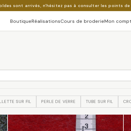
oldes sont arrivés, n'hésitez pas à consulter les points de
Boutique
Réalisations
Cours de broderie
Mon comp
LLETTE SUR FIL
PERLE DE VERRE
TUBE SUR FIL
CRO