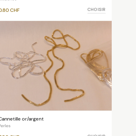
CHOISIR
0.80
CHF
Cannetille or/argent
VOIR LES VARIANTES
Perles