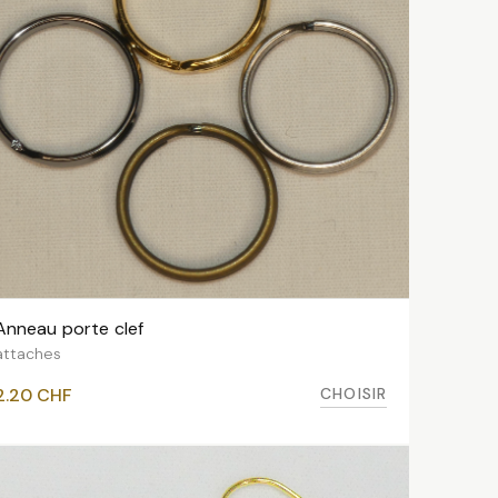
Anneau porte clef
VOIR LES VARIANTES
attaches
CHOISIR
2.20
CHF