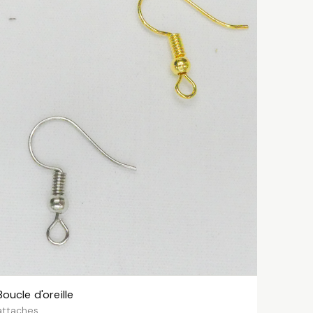
Boucle d'oreille
VOIR LES VARIANTES
attaches