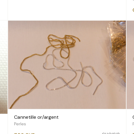
5.20 CHF
Cannetille or/argent
VOIR LES VARIANTES
Perles