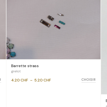
Barrette strass
VOIR LES VARIANTES
grelot
Plage
R
CHOISIR
4.20
CHF
–
5.20
CHF
de
prix :
4.20 CHF
à