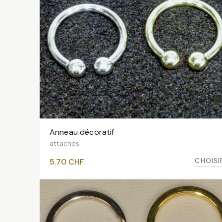
Anneau décoratif
VOIR LES VARIANTES
attaches
CHOISI
5.70
CHF