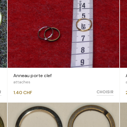
Anneau porte clef
VOIR LES VARIANTES
attaches
R
CHOISIR
1.40
CHF