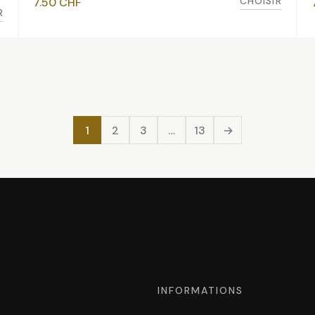
CHOISIR
7.50
CHF
R
1
2
3
…
13
→
INFORMATIONS