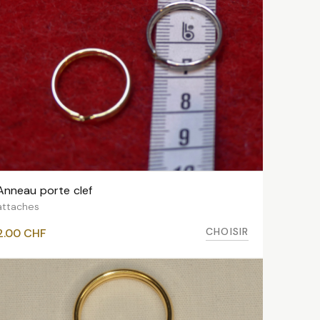
Anneau porte clef
VOIR LES VARIANTES
attaches
CHOISIR
2.00
CHF