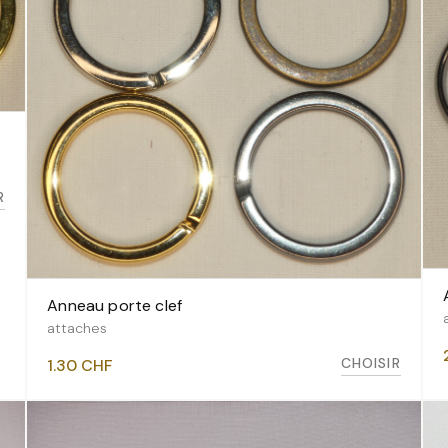
R
Anneau porte clef
VOIR LES VARIANTES
attaches
CHOISIR
1.30
CHF