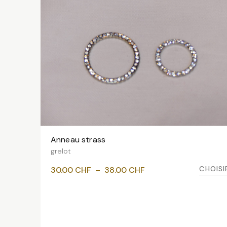
Anneau strass
VOIR LES VARIANTES
grelot
Plage
CHOISI
30.00
CHF
–
38.00
CHF
de
prix :
30.00 CHF
à