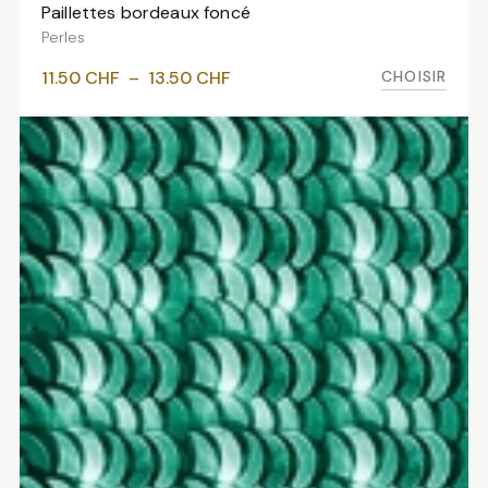
Paillettes bordeaux foncé
VOIR LES VARIANTES
Perles
Plage
CHOISIR
11.50
CHF
–
13.50
CHF
de
prix :
11.50 CHF
à
13.50 CHF