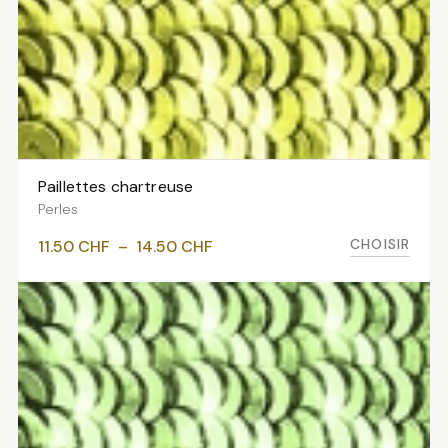
Paillettes chartreuse
VOIR LES VARIANTES
Perles
Plage
CHOISIR
11.50
CHF
–
14.50
CHF
de
prix :
11.50 CHF
à
14.50 CHF