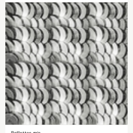
prix :
11.50 CHF
à
13.50 CHF
Paillettes gris
VOIR LES VARIANTES