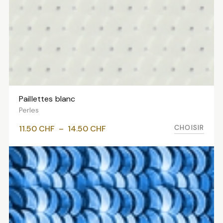
Paillettes blanc
VOIR LES VARIANTES
Perles
Plage
CHOISIR
11.50
CHF
–
14.50
CHF
de
prix :
11.50 CHF
à
14.50 CHF