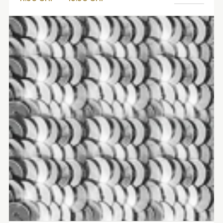
de
prix :
11.50 CHF
à
13.50 CHF