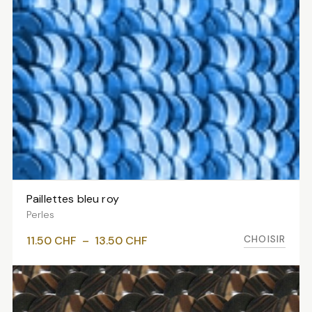
Paillettes bleu roy
VOIR LES VARIANTES
Perles
Plage
CHOISIR
11.50
CHF
–
13.50
CHF
de
prix :
11.50 CHF