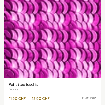
13.50 CHF
Paillettes fuschia
VOIR LES VARIANTES
Perles
Plage
CHOISIR
11.50
CHF
–
13.50
CHF
de