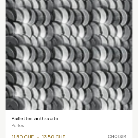
Paillettes anthracite
VOIR LES VARIANTES
Perles
Plage
CHOISIR
11.50
CHF
–
13.50
CHF