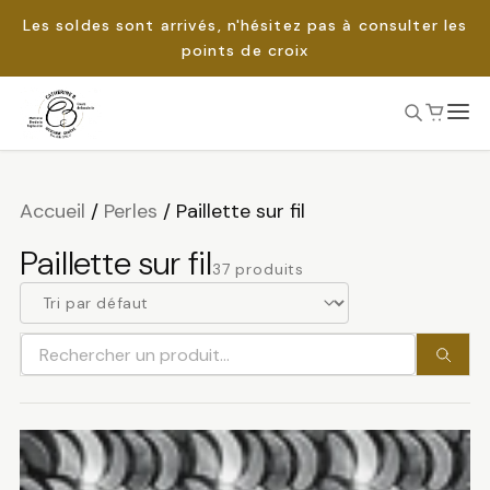
Les soldes sont arrivés, n'hésitez pas à consulter les
points de croix
Passer
au
Rechercher :
contenu
Accueil
/
Perles
/
Paillette sur fil
Paillette sur fil
37 produits
Rechercher
un
produit