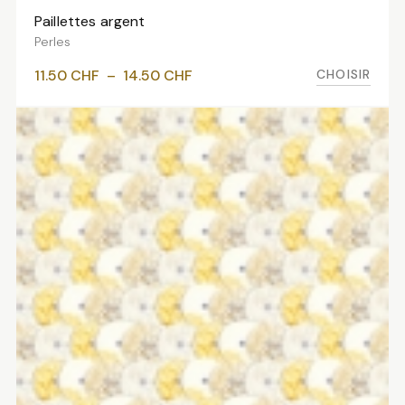
Paillettes argent
VOIR LES VARIANTES
Perles
Plage
CHOISIR
11.50
CHF
–
14.50
CHF
de
prix :
11.50 CHF
à
14.50 CHF