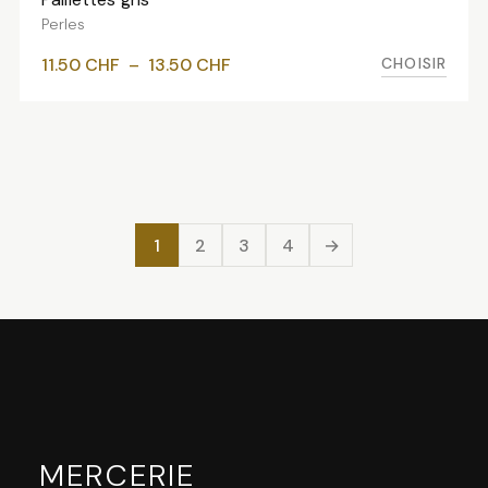
Perles
Plage
CHOISIR
11.50
CHF
–
13.50
CHF
de
prix :
11.50 CHF
à
13.50 CHF
1
2
3
4
→
MERCERIE