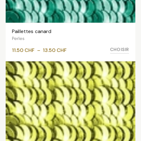
Paillettes canard
VOIR LES VARIANTES
Perles
Plage
CHOISIR
11.50
CHF
–
13.50
CHF
de
prix :
11.50 CHF
à
13.50 CHF