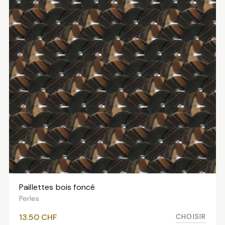
à
13.50 CHF
Paillettes bois foncé
VOIR LES VARIANTES
Perles
CHOISIR
13.50
CHF