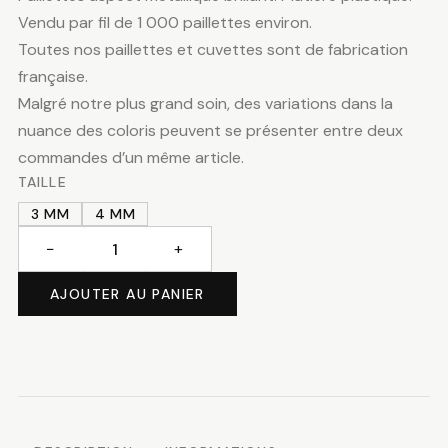
prix :
Vendu par fil de 1 000 paillettes environ.
Toutes nos paillettes et cuvettes sont de fabrication
11.50 CHF
française.
Malgré notre plus grand soin, des variations dans la
à
nuance des coloris peuvent se présenter entre deux
commandes d’un même article.
13.50 CH
TAILLE
3 MM
4 MM
−
+
quantité
de
AJOUTER AU PANIER
Paillettes
canard