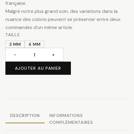
11.50 CHF
française.
Malgré notre plus grand soin, des variations dans la
à
nuance des coloris peuvent se présenter entre deux
commandes d’un même article.
13.50 CH
TAILLE
3 MM
4 MM
−
+
quantité
de
AJOUTER AU PANIER
Paillettes
anthracite
DESCRIPTION
INFORMATIONS
COMPLÉMENTAIRES