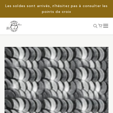
Les soldes sont arrivés, n'hésitez pas à consulter les
points de croix
Passer
au
Rechercher :
contenu