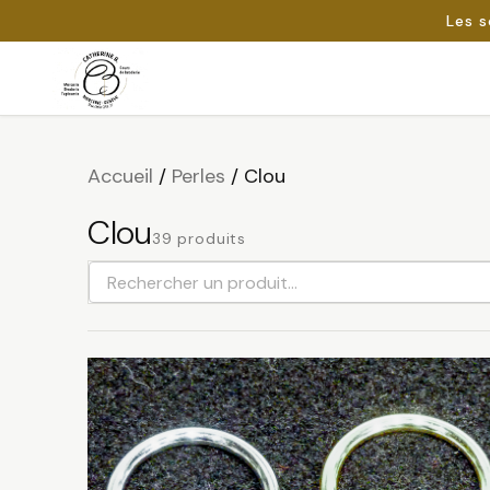
Les s
Passer
au
Rechercher :
contenu
Accueil
/
Perles
/
Clou
Clou
39 produits
Rechercher
un
produit