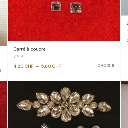
Carré à coudre
VOIR LES VARIANTES
grelot
Plage
CHOISIR
4.20
CHF
–
5.60
CHF
R
de
prix :
4.20 CHF
à
5.60 CHF