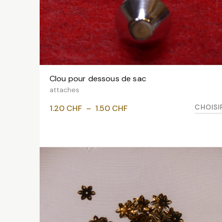
Clou pour dessous de sac
VOIR LES VARIANTES
attaches
Plage
CHOISI
1.20
CHF
–
1.50
CHF
de
prix :
1.20 CHF
à
1.50 CHF