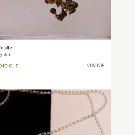
Feuille
VOIR LES VARIANTES
grelot
CHOISIR
0.10
CHF