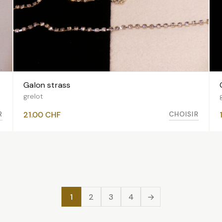
Galon strass
VOIR LES VARIANTES
grelot
R
CHOISIR
21.00
CHF
1
2
3
4
→