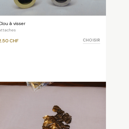
Clou à visser
VOIR LES VARIANTES
attaches
CHOISIR
2.50
CHF