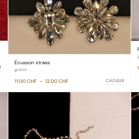
Écusson strass
VOIR LES VARIANTES
R
grelot
Plage
CHOISIR
11.00
CHF
–
12.00
CHF
de
prix :
11.00 CHF
à
12.00 CHF