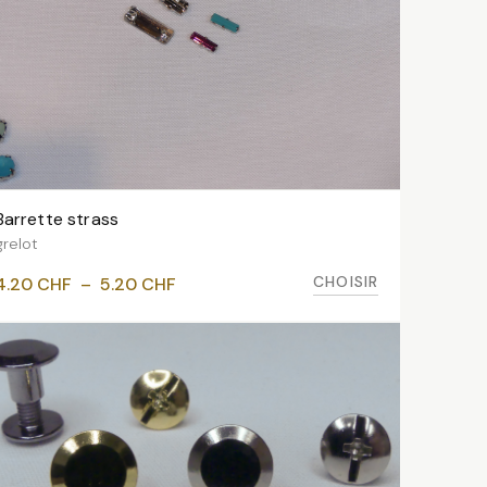
Barrette strass
VOIR LES VARIANTES
grelot
Plage
CHOISIR
4.20
CHF
–
5.20
CHF
de
prix :
4.20 CHF
à
5.20 CHF