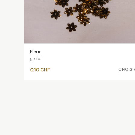
Fleur
VOIR LES VARIANTES
grelot
CHOISI
0.10
CHF