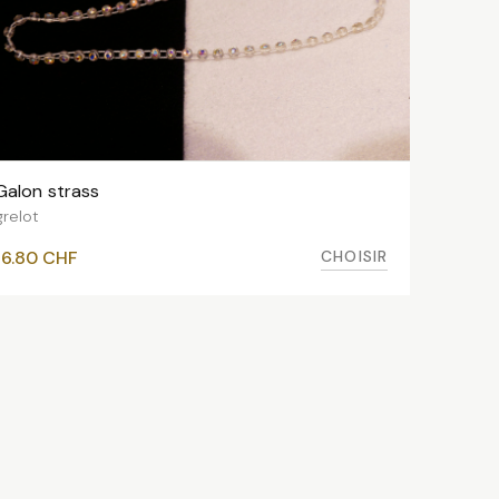
Galon strass
VOIR LES VARIANTES
grelot
CHOISIR
16.80
CHF