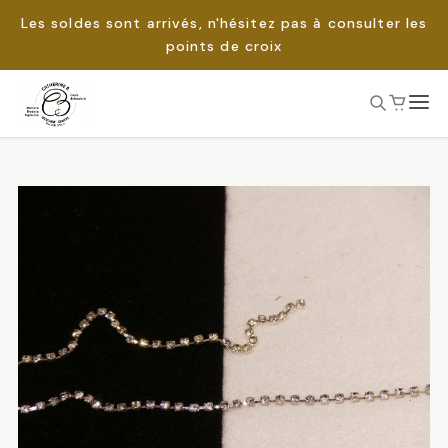
Les soldes sont arrivés, n'hésitez pas à consulter les
points de croix
Passer
au
Rechercher :
contenu