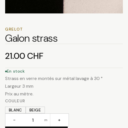
GRELOT
Galon strass
21.00
CHF
En stock
Strass en verre montés sur métal lavage à 30 °
Largeur 3 mm
Prix au mètre.
COULEUR
BLANC
BEIGE
−
+
m
quantité