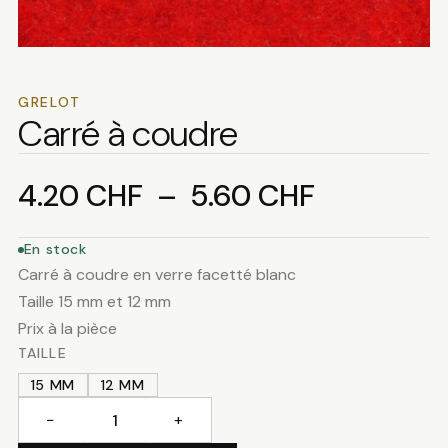
GRELOT
Carré à coudre
Plage
4.20
CHF
–
5.60
CHF
de
En stock
Carré à coudre en verre facetté blanc
prix :
Taille 15 mm et 12 mm
Prix à la pièce
4.20 CHF
TAILLE
15 MM
12 MM
à
−
+
quantité