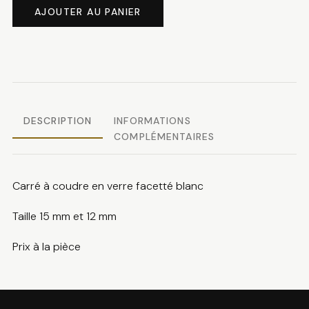
5.60 CHF
de
AJOUTER AU PANIER
Carré
à
coudre
DESCRIPTION
INFORMATIONS
COMPLÉMENTAIRES
Carré à coudre en verre facetté blanc
Taille 15 mm et 12 mm
Prix à la pièce