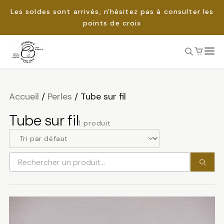
Les soldes sont arrivés, n'hésitez pas à consulter les
points de croix
Passer
au
Rechercher :
contenu
Accueil
/
Perles
/
Tube sur fil
Tube sur fil
1 produit
Rechercher
un
produit