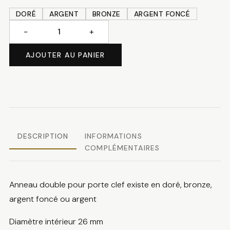
DORÉ
ARGENT
BRONZE
ARGENT FONCÉ
−
+
quantité
de
AJOUTER AU PANIER
Anneau
porte
clef
DESCRIPTION
INFORMATIONS
COMPLÉMENTAIRES
Anneau double pour porte clef existe en doré, bronze,
argent foncé ou argent
Diamètre intérieur 26 mm