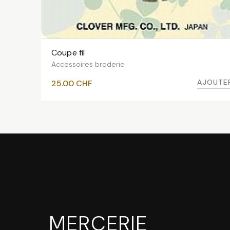
Coupe fil
AJOUTER AU PANIER
Accessoires broderie
AJOUTE
25.00
CHF
MERCERIE