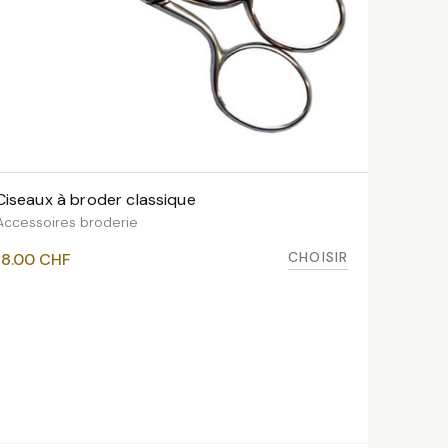
Ciseaux à broder classique
VOIR LES VARIANTES
Accessoires broderie
CHOISIR
18.00
CHF