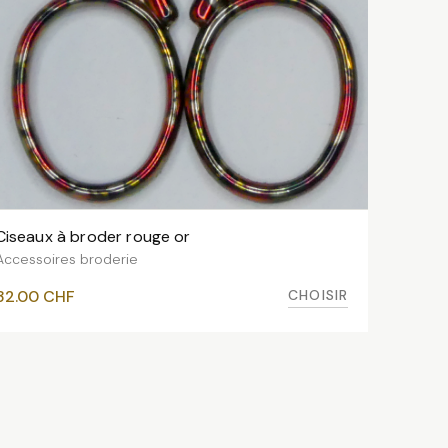
Ciseaux à broder rouge or
VOIR LES VARIANTES
Accessoires broderie
CHOISIR
32.00
CHF