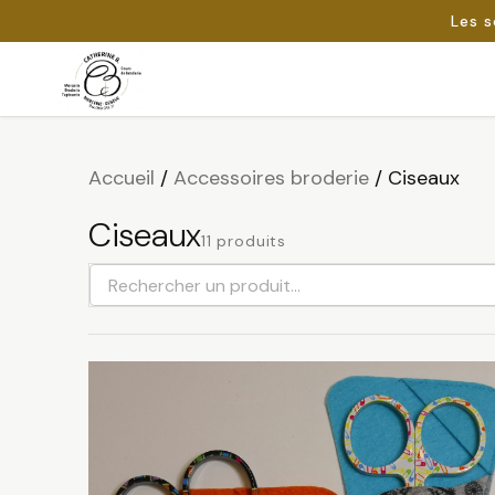
Les s
Passer
au
Rechercher :
contenu
Accueil
/
Accessoires broderie
/
Ciseaux
Ciseaux
11 produits
Rechercher
un
produit