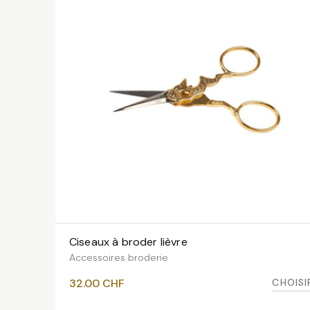
Ciseaux à broder lièvre
VOIR LES VARIANTES
Accessoires broderie
CHOISI
32.00
CHF