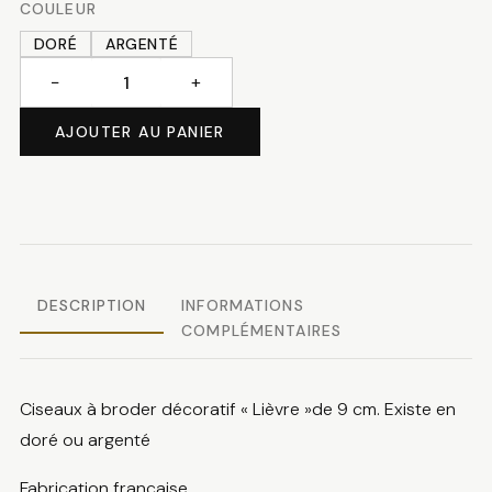
COULEUR
DORÉ
ARGENTÉ
−
+
quantité
de
AJOUTER AU PANIER
Ciseaux
à
broder
lièvre
DESCRIPTION
INFORMATIONS
COMPLÉMENTAIRES
Ciseaux à broder décoratif « Lièvre »de 9 cm. Existe en
doré ou argenté
Fabrication française