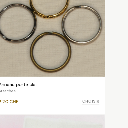
Anneau porte clef
VOIR LES VARIANTES
attaches
CHOISIR
2.20
CHF