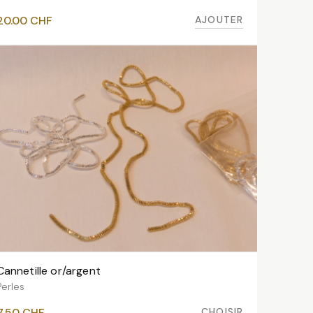
AJOUTER
20.00
CHF
Cannetille or/argent
VOIR LES VARIANTES
Perles
CHOISIR
7.50
CHF