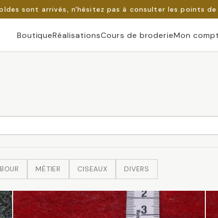
oldes sont arrivés, n'hésitez pas à consulter les points de
Boutique
Réalisations
Cours de broderie
Mon comp
BOUR
MÉTIER
CISEAUX
DIVERS