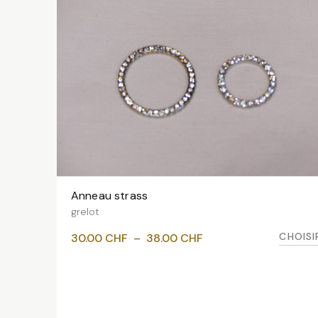
Anneau strass
VOIR LES VARIANTES
grelot
Plage
CHOISI
30.00
CHF
–
38.00
CHF
de
prix :
30.00 CHF
à