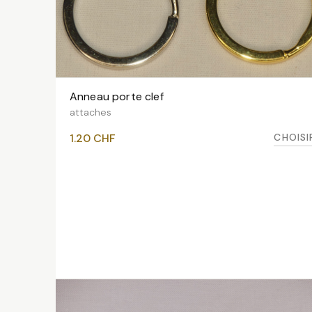
Anneau porte clef
VOIR LES VARIANTES
attaches
CHOISI
1.20
CHF