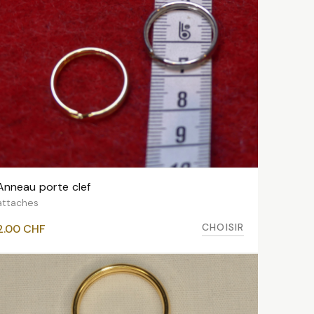
Anneau porte clef
VOIR LES VARIANTES
attaches
CHOISIR
2.00
CHF