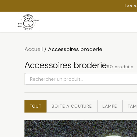
Les s
Passer
au
Rechercher :
contenu
Accueil
/
Accessoires broderie
Accessoires broderie
90 produits
Rechercher
un
produit
TOUT
BOÎTE À COUTURE
LAMPE
TAM