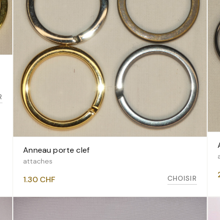
R
Anneau porte clef
VOIR LES VARIANTES
attaches
CHOISIR
1.30
CHF