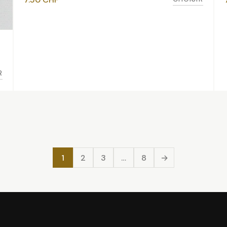
R
1
2
3
…
8
→