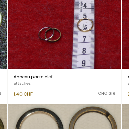
Anneau porte clef
VOIR LES VARIANTES
attaches
R
CHOISIR
1.40
CHF