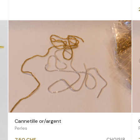
5.20 CHF
Cannetille or/argent
VOIR LES VARIANTES
Perles
CHOISIR
7.50
CHF