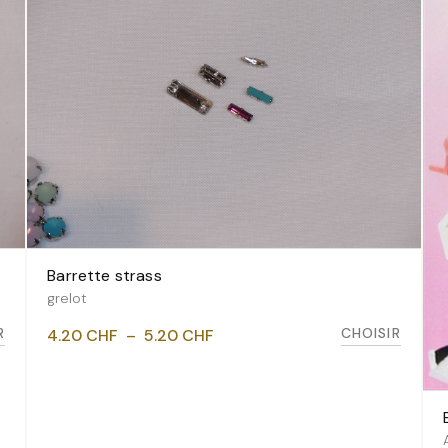
Barrette strass
VOIR LES VARIANTES
grelot
Plage
R
CHOISIR
4.20
CHF
–
5.20
CHF
de
prix :
4.20 CHF
à