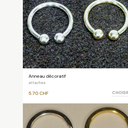
Anneau décoratif
VOIR LES VARIANTES
attaches
CHOISI
5.70
CHF