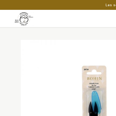
Les s
Passer
au
Rechercher :
contenu