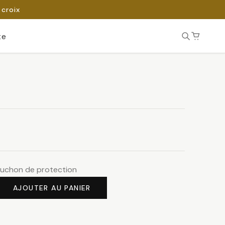
 croix
te
puchon de protection
AJOUTER AU PANIER