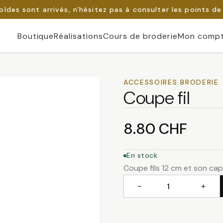
oldes sont arrivés, n'hésitez pas à consulter les points de
Boutique
Réalisations
Cours de broderie
Mon comp
ACCESSOIRES BRODERIE
Coupe fil
8.80
CHF
En stock
Coupe fils 12 cm et son ca
−
+
quantité
de
Coupe