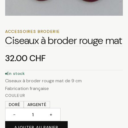
ACCESSOIRES BRODERIE
Ciseaux à broder rouge mat
32.00
CHF
En stock
Ciseaux à broder rouge mat de 9 cm
Fabrication française
COULEUR
DORÉ
ARGENTÉ
−
+
quantité
de
AJOUTER AU PANIER