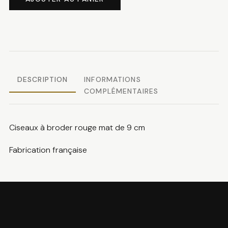
Ciseaux
à
broder
rouge
mat
DESCRIPTION
INFORMATIONS
COMPLÉMENTAIRES
Ciseaux à broder rouge mat de 9 cm
Fabrication française