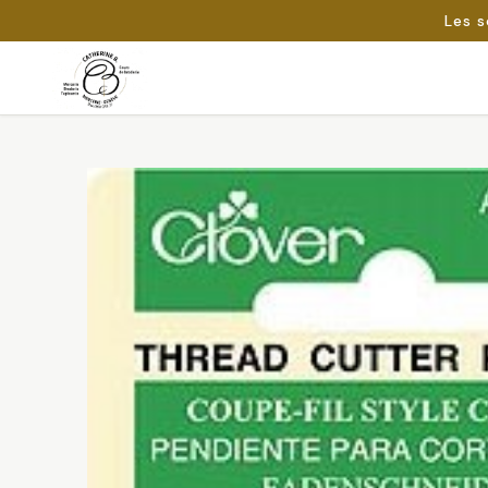
Les s
Passer
au
Rechercher :
contenu