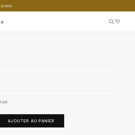
 croix
te
onze
AJOUTER AU PANIER