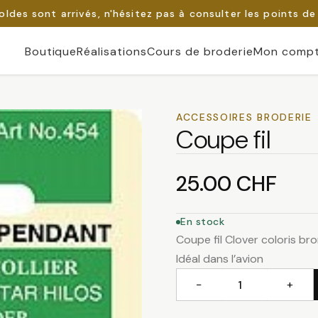
oldes sont arrivés, n'hésitez pas à consulter les points de
Boutique
Réalisations
Cours de broderie
Mon comp
ACCESSOIRES BRODERIE
Coupe fil
25.00
CHF
En stock
Coupe fil Clover coloris br
Idéal dans l’avion
−
+
quantité
de