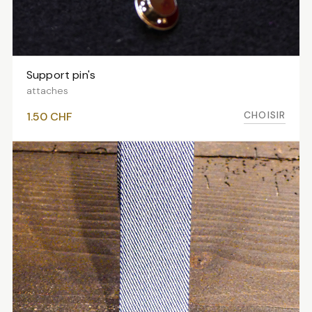
Support pin's
VOIR LES VARIANTES
attaches
CHOISIR
1.50
CHF