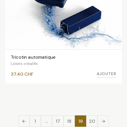
Tricotin automatique
AJOUTER AU PANIER
Loisirs créatifs
AJOUTER
37.40
CHF
←
1
…
17
18
19
20
→