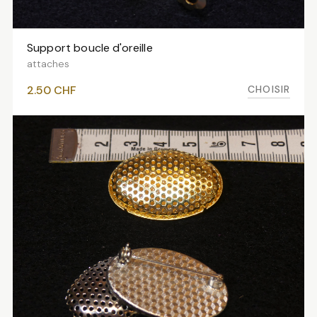
Support boucle d'oreille
VOIR LES VARIANTES
attaches
CHOISIR
2.50
CHF