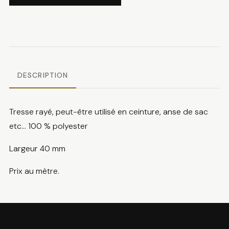
Tresse
à
rayures
DESCRIPTION
Tresse rayé, peut-être utilisé en ceinture, anse de sac
etc… 100 % polyester
Largeur 40 mm
Prix au mètre.