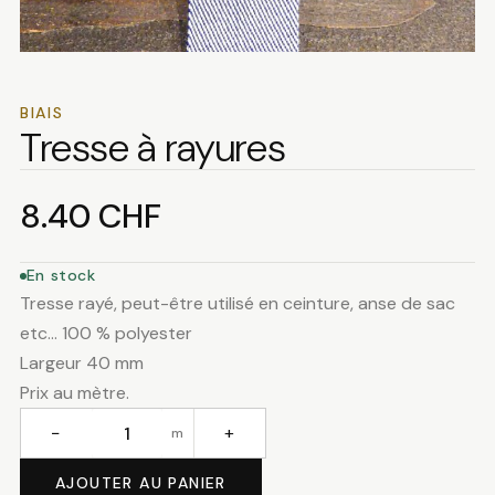
BIAIS
Tresse à rayures
8.40
CHF
En stock
Tresse rayé, peut-être utilisé en ceinture, anse de sac
etc… 100 % polyester
Largeur 40 mm
Prix au mètre.
−
+
m
quantité
de
AJOUTER AU PANIER