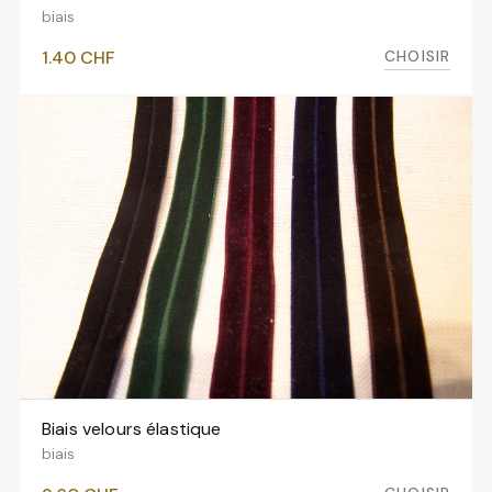
biais
CHOISIR
1.40
CHF
Biais velours élastique
VOIR LES VARIANTES
biais