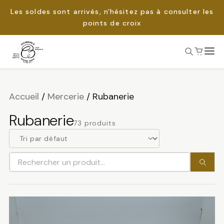
Les soldes sont arrivés, n'hésitez pas à consulter les
points de croix
Passer
au
Rechercher :
contenu
Accueil
/
Mercerie
/
Rubanerie
Rubanerie
73 produits
Rechercher
un
produit