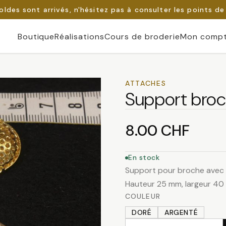
oldes sont arrivés, n'hésitez pas à consulter les points de
Boutique
Réalisations
Cours de broderie
Mon comp
ATTACHES
Support bro
8.00
CHF
En stock
Support pour broche avec s
Hauteur 25 mm, largeur 4
COULEUR
DORÉ
ARGENTÉ