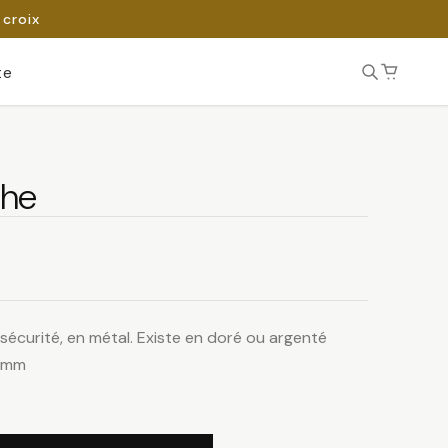
 croix
te
che
écurité, en métal. Existe en doré ou argenté
0 mm