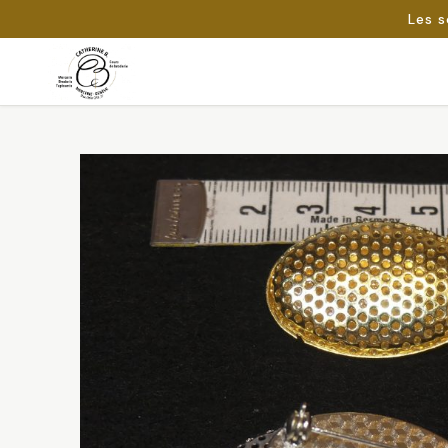
Les s
Passer
au
Rechercher :
contenu