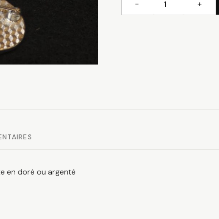
−
+
quantité
de
Support
broche
ENTAIRES
te en doré ou argenté