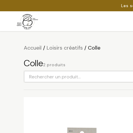
Les s
Passer
au
Rechercher :
contenu
Accueil
/
Loisirs créatifs
/
Colle
Colle
2 produits
Rechercher
un
produit