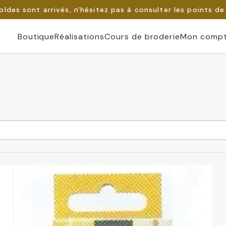
oldes sont arrivés, n'hésitez pas à consulter les points de
Boutique
Réalisations
Cours de broderie
Mon comp