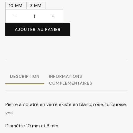
3.40 CHF
10 MM
8 MM
−
+
quantité
de
AJOUTER AU PANIER
Pierre
à
coudre
DESCRIPTION
INFORMATIONS
COMPLÉMENTAIRES
Pierre à coudre en verre existe en blanc, rose, turquoise,
vert
Diamètre 10 mm et 8 mm