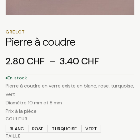
GRELOT
Pierre à coudre
Plage
2.80
CHF
–
3.40
CHF
de
En stock
Pierre à coudre en verre existe en blanc, rose, turquoise,
prix :
vert
Diamètre 10 mm et 8 mm
2.80 CHF
Prix à la pièce
COULEUR
à
BLANC
ROSE
TURQUOISE
VERT
TAILLE