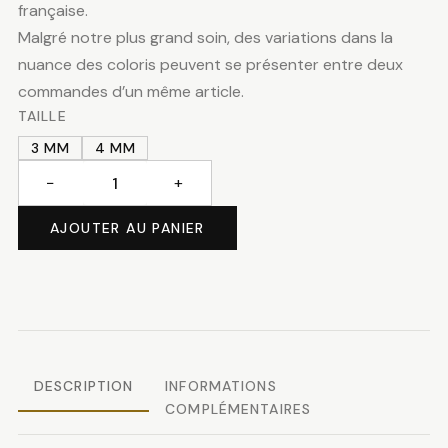
11.50 CHF
française.
Malgré notre plus grand soin, des variations dans la
à
nuance des coloris peuvent se présenter entre deux
commandes d’un même article.
13.50 CH
TAILLE
3 MM
4 MM
−
+
quantité
de
AJOUTER AU PANIER
Paillettes
turquoise
DESCRIPTION
INFORMATIONS
COMPLÉMENTAIRES