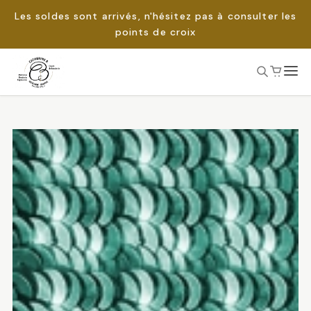
Les soldes sont arrivés, n'hésitez pas à consulter les
points de croix
Passer
au
Rechercher :
contenu