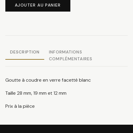
4.90 CHF
de
AJOUTER AU PANIER
Goutte
à
coudre
DESCRIPTION
INFORMATIONS
COMPLÉMENTAIRES
Goutte à coudre en verre facetté blanc
Taille 28 mm, 19 mm et 12 mm
Prix à la pièce