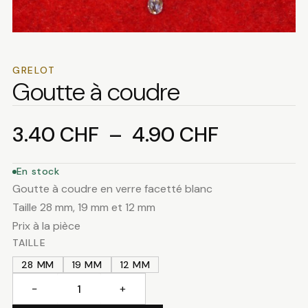
GRELOT
Goutte à coudre
Plage
3.40
CHF
–
4.90
CHF
de
En stock
Goutte à coudre en verre facetté blanc
prix :
Taille 28 mm, 19 mm et 12 mm
Prix à la pièce
3.40 CHF
TAILLE
28 MM
19 MM
12 MM
à
−
+
quantité