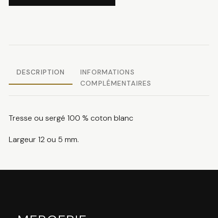
1.80 CHF
Tresse
coton
DESCRIPTION
INFORMATIONS
COMPLÉMENTAIRES
Tresse ou sergé 100 % coton blanc
Largeur 12 ou 5 mm.