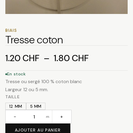
BIAIS
Tresse coton
Plage
1.20
CHF
–
1.80
CHF
de
En stock
Tresse ou sergé 100 % coton blanc
prix :
Largeur 12 ou 5 mm.
TAILLE
1.20 CHF
12 MM
5 MM
à
−
+
m
quantité
de
AJOUTER AU PANIER