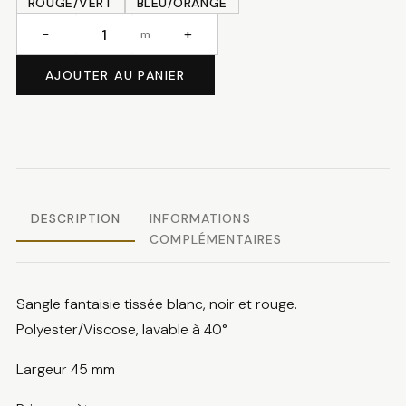
ROUGE/VERT
BLEU/ORANGE
−
+
m
quantité
de
AJOUTER AU PANIER
Sangle
fantaisie
DESCRIPTION
INFORMATIONS
COMPLÉMENTAIRES
Sangle fantaisie tissée blanc, noir et rouge.
Polyester/Viscose, lavable à 40°
Largeur 45 mm