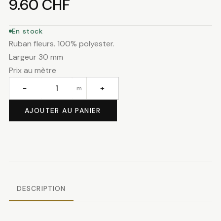
9.60
CHF
En stock
Ruban fleurs. 100% polyester.
Largeur 30 mm
Prix au mètre
−
+
m
quantité
de
AJOUTER AU PANIER
Ruban
fleurs
DESCRIPTION