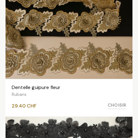
Dentelle guipure fleur
VOIR LES VARIANTES
Rubans
CHOISIR
29.40
CHF