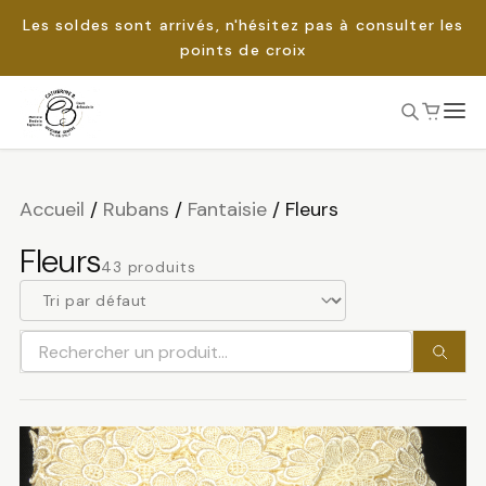
Les soldes sont arrivés, n'hésitez pas à consulter les
points de croix
Passer
au
Rechercher :
contenu
Accueil
/
Rubans
/
Fantaisie
/
Fleurs
Fleurs
43 produits
Rechercher
un
produit