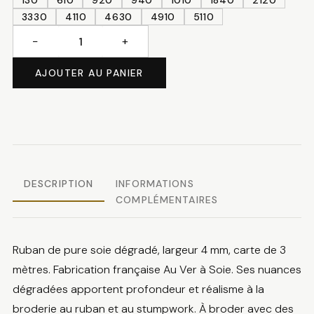
130
610
920
940
1010
1840
2120
3330
4110
4630
4910
5110
−
+
quantité
de
AJOUTER AU PANIER
Ruban
de
Soie
Dégradé
DESCRIPTION
INFORMATIONS
COMPLÉMENTAIRES
Ruban de pure soie dégradé, largeur 4 mm, carte de 3
mètres. Fabrication française Au Ver à Soie. Ses nuances
dégradées apportent profondeur et réalisme à la
broderie au ruban et au stumpwork. À broder avec des