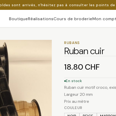
oldes sont arrivés, n'hésitez pas à consulter les points de
Boutique
Réalisations
Cours de broderie
Mon comp
RUBANS
Ruban cuir
18.80
CHF
En stock
Ruban cuir motif croco, exi
Largeur 20 mm
Prix au mètre
COULEUR