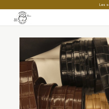
Les s
Passer
au
Rechercher :
contenu