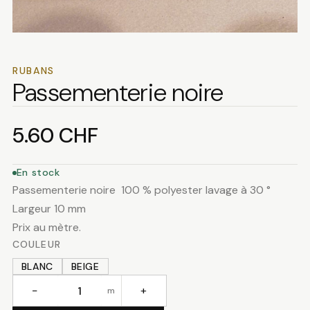
RUBANS
Passementerie noire
5.60
CHF
En stock
Passementerie noire 100 % polyester lavage à 30 °
Largeur 10 mm
Prix au mètre.
COULEUR
BLANC
BEIGE
−
+
m
quantité