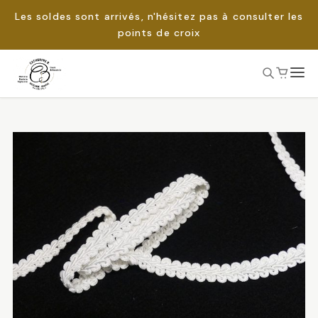
Les soldes sont arrivés, n'hésitez pas à consulter les
points de croix
Passer
au
Rechercher :
contenu