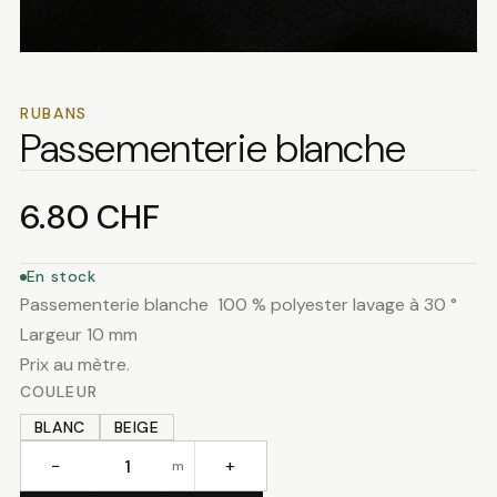
RUBANS
Passementerie blanche
6.80
CHF
En stock
Passementerie blanche 100 % polyester lavage à 30 °
Largeur 10 mm
Prix au mètre.
COULEUR
BLANC
BEIGE
−
+
m
quantité