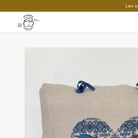
Les s
Passer
au
Rechercher :
contenu