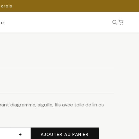
 croix
te
nt diagramme, aiguille, fils avec toile de lin ou
+
AJOUTER AU PANIER