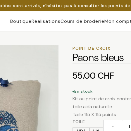
oldes sont arrivés, n'hésitez pas à consulter les points de
Boutique
Réalisations
Cours de broderie
Mon comp
POINT DE CROIX
Paons bleus
55.00
CHF
En stock
Kit au point de croix contena
toile aida naturelle
Taille 115 X 115 points
TOILE
−
quantité