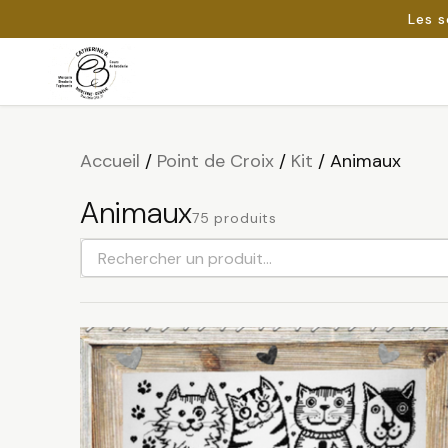
Les s
Passer
au
Rechercher :
contenu
Accueil
/
Point de Croix
/
Kit
/
Animaux
Animaux
75 produits
Rechercher
un
produit