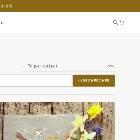
 croix
te
RECHERCHER