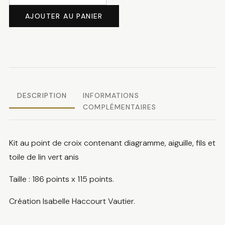
de
AJOUTER AU PANIER
Ca
sent
le
printemps
DESCRIPTION
INFORMATIONS
COMPLÉMENTAIRES
Kit au point de croix contenant diagramme, aiguille, fils et
toile de lin vert anis
Taille : 186 points x 115 points.
Création Isabelle Haccourt Vautier.