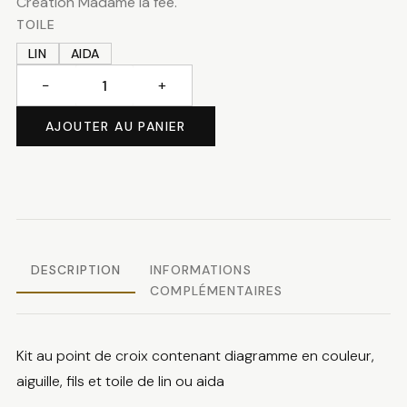
Création Madame la fée.
TOILE
LIN
AIDA
−
+
quantité
de
AJOUTER AU PANIER
Bêtises
de
chats
DESCRIPTION
INFORMATIONS
COMPLÉMENTAIRES
Kit au point de croix contenant diagramme en couleur,
aiguille, fils et toile de lin ou aida