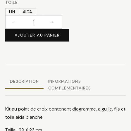
TOILE
LIN
AIDA
−
+
quantité
de
AJOUTER AU PANIER
Ours
et
cadeau
DESCRIPTION
INFORMATIONS
COMPLÉMENTAIRES
Kit au point de croix contenant diagramme, aiguille, fils et
toile aida blanche
Taille : 29 X 23 cm.