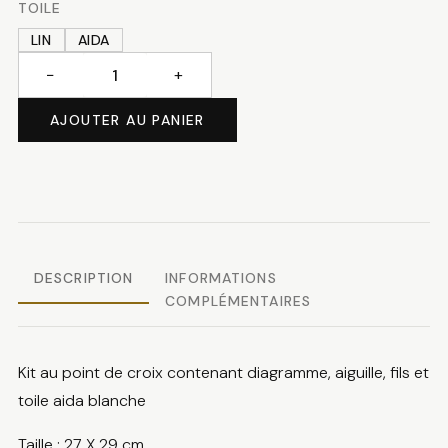
TOILE
LIN
AIDA
−
+
quantité
de
AJOUTER AU PANIER
Ours
en
vélo
DESCRIPTION
INFORMATIONS
COMPLÉMENTAIRES
Kit au point de croix contenant diagramme, aiguille, fils et
toile aida blanche
Taille : 27 X 29 cm.