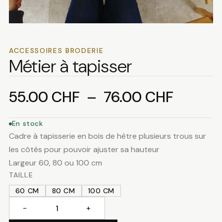
ACCESSOIRES BRODERIE
Métier à tapisser
Plage
55.00
CHF
–
76.00
CHF
de
En stock
Cadre à tapisserie en bois de hêtre plusieurs trous sur
prix :
les côtés pour pouvoir ajuster sa hauteur
Largeur 60, 80 ou 100 cm
55.00 
TAILLE
60 CM
80 CM
100 CM
à
−
+
quantité