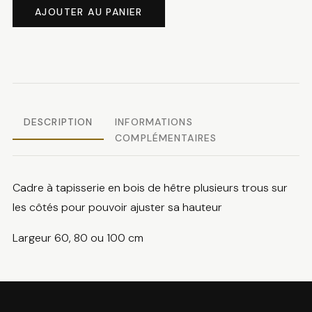
76.00 
de
AJOUTER AU PANIER
Métier
à
tapisser
DESCRIPTION
INFORMATIONS
COMPLÉMENTAIRES
Cadre à tapisserie en bois de hêtre plusieurs trous sur
les côtés pour pouvoir ajuster sa hauteur
Largeur 60, 80 ou 100 cm