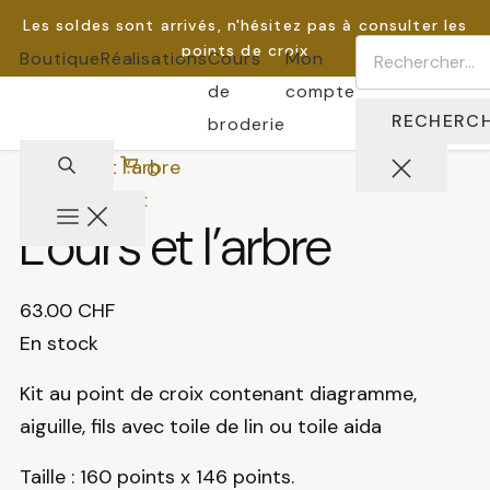
au
Les soldes sont arrivés, n'hésitez pas à consulter les
Rechercher :
points de croix
Boutique
Réalisations
Cours
Mon
contenu
de
compte
broderie
0
Point de Croix
L’ours et l’arbre
63.00
CHF
En stock
Kit au point de croix contenant diagramme,
aiguille, fils avec toile de lin ou toile aida
Taille : 160 points x 146 points.