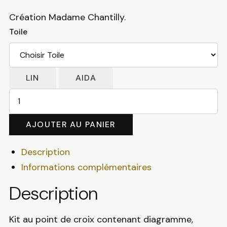
Création Madame Chantilly.
Toile
LIN
AIDA
quantité
de
L'ours
AJOUTER AU PANIER
et
l'arbre
Description
Informations complémentaires
Description
Kit au point de croix contenant diagramme,