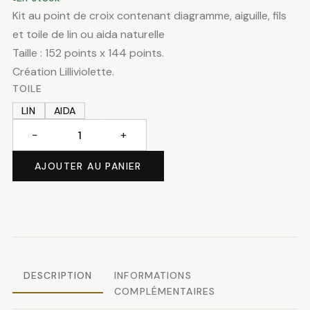
Kit au point de croix contenant diagramme, aiguille, fils
et toile de lin ou aida naturelle
Taille : 152 points x 144 points.
Création Lilliviolette.
TOILE
LIN
AIDA
−
+
quantité
de
AJOUTER AU PANIER
Lapins
de
Pâques
DESCRIPTION
INFORMATIONS
COMPLÉMENTAIRES