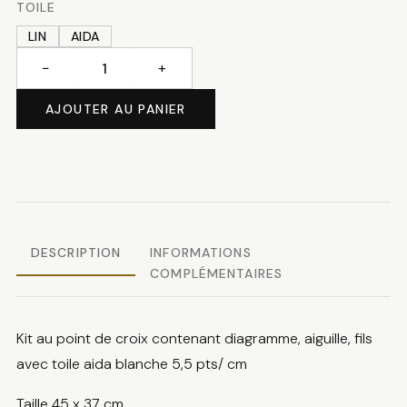
TOILE
LIN
AIDA
−
+
quantité
de
AJOUTER AU PANIER
Lapins
dans
le
jardin
DESCRIPTION
INFORMATIONS
COMPLÉMENTAIRES
Kit au point de croix contenant diagramme, aiguille, fils
avec toile aida blanche 5,5 pts/ cm
Taille 45 x 37 cm