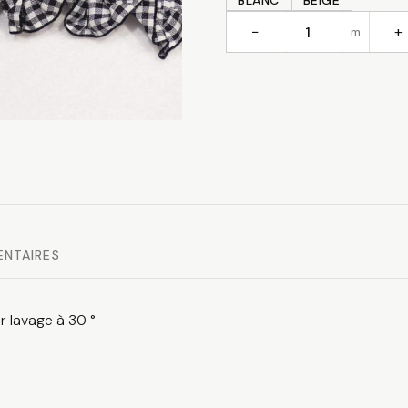
BLANC
BEIGE
−
+
m
quantité
de
Galon
vichy
ENTAIRES
r lavage à 30 °