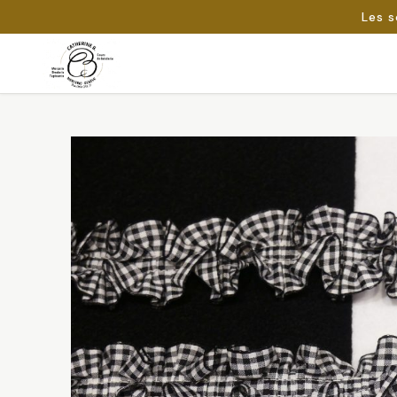
Les s
Passer
au
Rechercher :
contenu