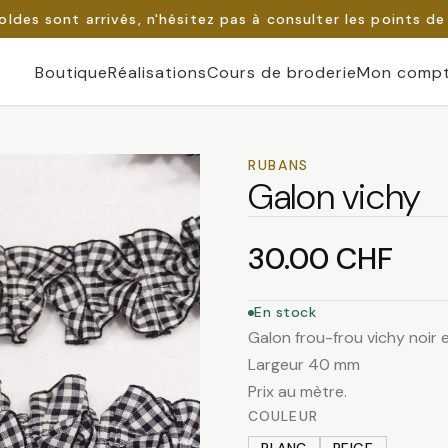
oldes sont arrivés, n'hésitez pas à consulter les points de
Boutique
Réalisations
Cours de broderie
Mon comp
RUBANS
Galon vichy
30.00
CHF
En stock
Galon frou-frou vichy noir 
Largeur 40 mm
Prix au mètre.
COULEUR