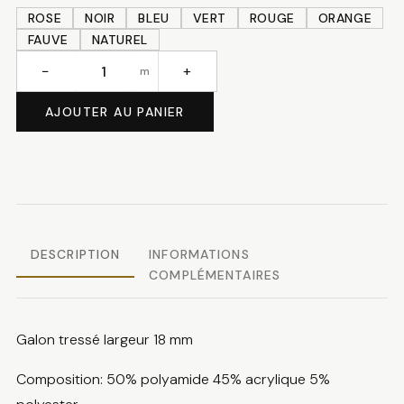
ROSE
NOIR
BLEU
VERT
ROUGE
ORANGE
FAUVE
NATUREL
−
+
m
quantité
de
AJOUTER AU PANIER
Galon
tressé
DESCRIPTION
INFORMATIONS
COMPLÉMENTAIRES
Galon tressé largeur 18 mm
Composition: 50% polyamide 45% acrylique 5%