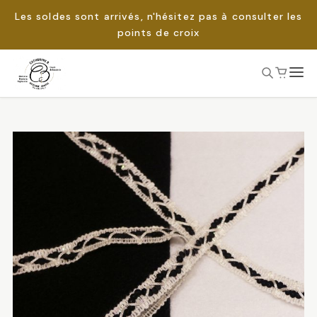
Les soldes sont arrivés, n'hésitez pas à consulter les
points de croix
Passer
au
Rechercher :
contenu