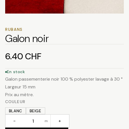
RUBANS
Galon noir
6.40
CHF
En stock
Galon passementerie noir 100 % polyester lavage à 30 °
Largeur 15 mm
Prix au mètre.
COULEUR
BLANC
BEIGE
−
+
m
quantité