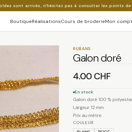
oldes sont arrivés, n'hésitez pas à consulter les points de
Boutique
Réalisations
Cours de broderie
Mon comp
RUBANS
Galon doré
4.00
CHF
En stock
Galon doré 100 % polyester
Largeur 12 mm
Prix au mètre.
COULEUR