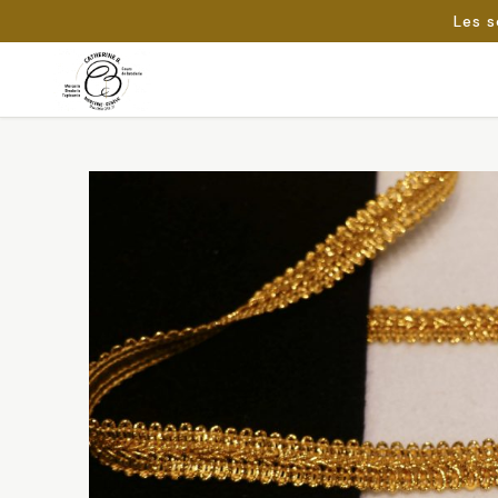
Les s
Passer
au
Rechercher :
contenu