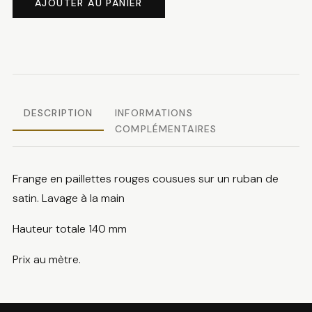
AJOUTER AU PANIER
Frange
paillettes
DESCRIPTION
INFORMATIONS
COMPLÉMENTAIRES
Frange en paillettes rouges cousues sur un ruban de
satin. Lavage à la main
Hauteur totale 140 mm
Prix au mètre.