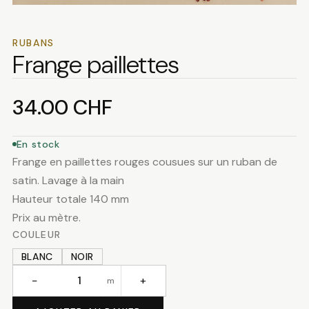
RUBANS
Frange paillettes
34.00
CHF
En stock
Frange en paillettes rouges cousues sur un ruban de
satin. Lavage à la main
Hauteur totale 140 mm
Prix au mètre.
COULEUR
BLANC
NOIR
−
+
m
quantité
de