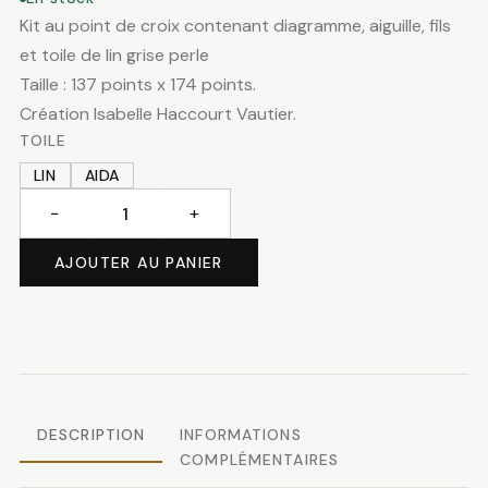
Kit au point de croix contenant diagramme, aiguille, fils
et toile de lin grise perle
Taille : 137 points x 174 points.
Création Isabelle Haccourt Vautier.
TOILE
LIN
AIDA
−
+
quantité
de
AJOUTER AU PANIER
Douceur
féline
DESCRIPTION
INFORMATIONS
COMPLÉMENTAIRES