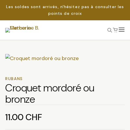
Les soldes sont arrivés, n'hésitez pas à consulter les
points de croix
Passer
au
Rechercher :
contenu
RUBANS
Croquet mordoré ou
bronze
11.00
CHF