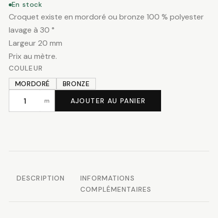
En stock
Croquet existe en mordoré ou bronze 100 % polyester
lavage à 30 °
Largeur 20 mm
Prix au mètre.
COULEUR
MORDORÉ
BRONZE
AJOUTER AU PANIER
m
quantité
de
Croquet
mordoré
ou
bronze
DESCRIPTION
INFORMATIONS
COMPLÉMENTAIRES