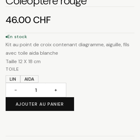
Coléoptère rouge
46.00
CHF
En stock
Kit au point de croix contenant diagramme, aiguille, fils
avec toile aida blanche
Taille 12 X 18 cm
TOILE
LIN
AIDA
−
+
quantité
de
AJOUTER AU PANIER
Coléoptère
rouge